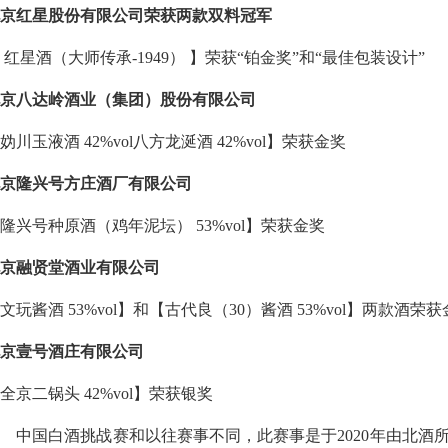
京红星股份有限公司荣获两款双料冠军
 红星酒（大师传承-1949） 】荣获“铂金奖”和“最佳包装设计”
京八达岭酒业（集团）股份有限公司
妫川玉液酒 42%vol八方龙涎酒 42%vol】荣获金奖
京隆兴号方庄酒厂有限公司
隆兴号种原酒（鸡年泥坛） 53%vol】荣获金奖
京融贤堂酒业有限公司
文玩酱酒 53%vol】和【古代良（30）酱酒 53%vol】两款酒荣
京壹号酒庄有限公司
全京二锅头 42%vol】荣获银奖
国白酒挑战赛和以往赛事不同，此赛事是于2020年由北酒所