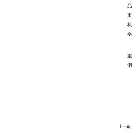
委
消
上一篇